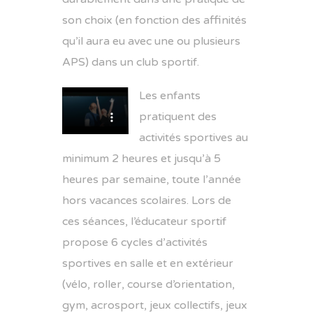
son choix (en fonction des affinités
qu’il aura eu avec une ou plusieurs
APS) dans un club sportif.
Les enfants
pratiquent des
activités sportives au
minimum 2 heures et jusqu’à 5
heures par semaine, toute l’année
hors vacances scolaires. Lors de
ces séances, l’éducateur sportif
propose 6 cycles d’activités
sportives en salle et en extérieur
(vélo, roller, course d’orientation,
gym, acrosport, jeux collectifs, jeux